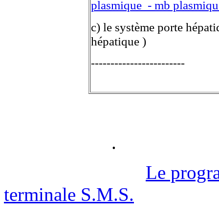
plasmique - mb plasmiqu
c) le système porte hépati
hépatique )
------------------------
.
Le progr
terminale S.M.S.