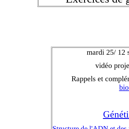
mardi 25/ 12 
vidéo proje
Rappels et complé
bi
--------
Généti
Structure de l'ADN et des