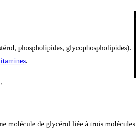
stérol, phospholipides, glycophospholipides).
vitamines
.
.
ne molécule de glycérol liée à trois molécules 