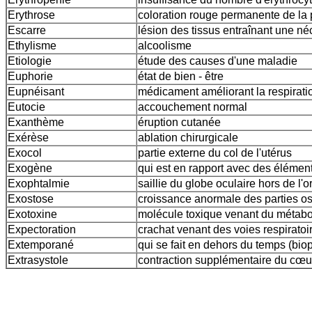
Erythrose
coloration rouge permanente de la
Escarre
lésion des tissus entraînant une né
Ethylisme
alcoolisme
Etiologie
étude des causes d'une maladie
Euphorie
état de bien - être
Eupnéisant
médicament améliorant la respirati
Eutocie
accouchement normal
Exanthème
éruption cutanée
Exérèse
ablation chirurgicale
Exocol
partie externe du col de l'utérus
Exogène
qui est en rapport avec des élémen
Exophtalmie
saillie du globe oculaire hors de l'o
Exostose
croissance anormale des parties o
Exotoxine
molécule toxique venant du métabo
Expectoration
crachat venant des voies respiratoi
Extemporané
qui se fait en dehors du temps (bi
Extrasystole
contraction supplémentaire du cœur 