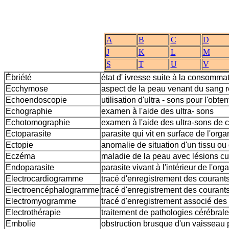
A
B
C
D
J
K
L
M
S
T
U
V
Ébriété
état d' ivresse suite à la consommat
Ecchymose
aspect de la peau venant du sang r
Echoendoscopie
utilisation d'ultra - sons pour l'ob
Echographie
examen à l'aide des ultra- sons
Echotomographie
examen à l'aide des ultra-sons de 
Ectoparasite
parasite qui vit en surface de l'org
Ectopie
anomalie de situation d'un tissu ou
Eczéma
maladie de la peau avec lésions cu
Endoparasite
parasite vivant à l'intérieur de l'or
Electrocardiogramme
tracé d'enregistrement des courants
Electroencéphalogramme
tracé d'enregistrement des courants
Electromyogramme
tracé d'enregistrement associé des 
Electrothérapie
traitement de pathologies cérébrales 
Embolie
obstruction brusque d'un vaisseau p