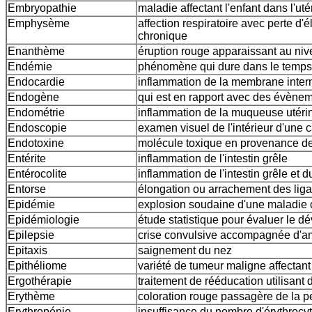
Embryopathie
maladie affectant l'enfant dans l'u
Emphysème
affection respiratoire avec perte d'
chronique
Enanthème
éruption rouge apparaissant au n
Endémie
phénomène qui dure dans le temps
Endocardie
inflammation de la membrane inte
Endogène
qui est en rapport avec des évènem
Endométrie
inflammation de la muqueuse utéri
Endoscopie
examen visuel de l'intérieur d'une 
Endotoxine
molécule toxique en provenance d
Entérite
inflammation de l'intestin grêle
Entérocolite
inflammation de l'intestin grêle et d
Entorse
élongation ou arrachement des lig
Epidémie
explosion soudaine d'une maladie
Epidémiologie
étude statistique pour évaluer le 
Epilepsie
crise convulsive accompagnée d'a
Epitaxis
saignement du nez
Epithéliome
variété de tumeur maligne affectan
Ergothérapie
traitement de rééducation utilisan
Erythème
coloration rouge passagère de la 
Erythropénie
insuffisance du nombre d'érythrocyt