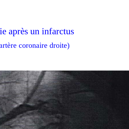
e après un infarctus
'artère coronaire droite)